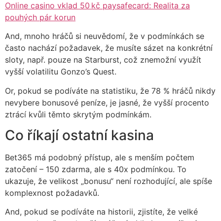
Online casino vklad 50 kč paysafecard: Realita za
pouhých pár korun
And, mnoho hráčů si neuvědomí, že v podmínkách se
často nachází požadavek, že musíte sázet na konkrétní
sloty, např. pouze na Starburst, což znemožní využít
vyšší volatilitu Gonzo’s Quest.
Or, pokud se podíváte na statistiku, že 78 % hráčů nikdy
nevybere bonusové peníze, je jasné, že vyšší procento
ztrácí kvůli těmto skrytým podmínkám.
Co říkají ostatní kasina
Bet365 má podobný přístup, ale s menším počtem
zatočení – 150 zdarma, ale s 40x podmínkou. To
ukazuje, že velikost „bonusu“ není rozhodující, ale spíše
komplexnost požadavků.
And, pokud se podíváte na historii, zjistíte, že velké