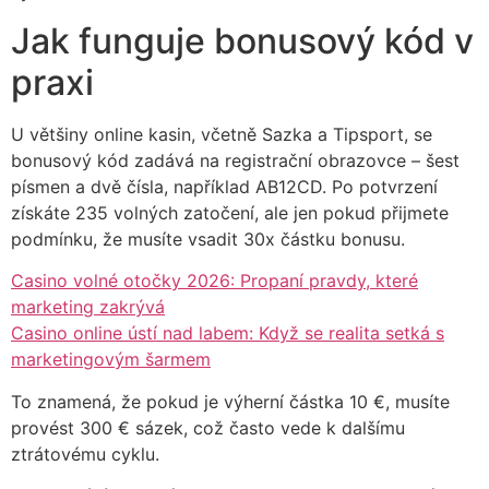
Jak funguje bonusový kód v
praxi
U většiny online kasin, včetně Sazka a Tipsport, se
bonusový kód zadává na registrační obrazovce – šest
písmen a dvě čísla, například AB12CD. Po potvrzení
získáte 235 volných zatočení, ale jen pokud přijmete
podmínku, že musíte vsadit 30x částku bonusu.
Casino volné otočky 2026: Propaní pravdy, které
marketing zakrývá
Casino online ústí nad labem: Když se realita setká s
marketingovým šarmem
To znamená, že pokud je výherní částka 10 €, musíte
provést 300 € sázek, což často vede k dalšímu
ztrátovému cyklu.