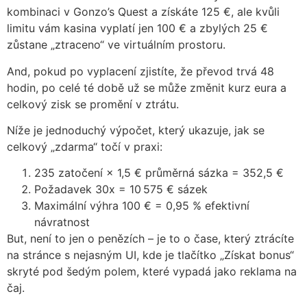
kombinaci v Gonzo’s Quest a získáte 125 €, ale kvůli
limitu vám kasina vyplatí jen 100 € a zbylých 25 €
zůstane „ztraceno“ ve virtuálním prostoru.
And, pokud po vyplacení zjistíte, že převod trvá 48
hodin, po celé té době už se může změnit kurz eura a
celkový zisk se promění v ztrátu.
Níže je jednoduchý výpočet, který ukazuje, jak se
celkový „zdarma“ točí v praxi:
235 zatočení × 1,5 € průměrná sázka = 352,5 €
Požadavek 30x = 10 575 € sázek
Maximální výhra 100 € = 0,95 % efektivní
návratnost
But, není to jen o penězích – je to o čase, který ztrácíte
na stránce s nejasným UI, kde je tlačítko „Získat bonus“
skryté pod šedým polem, které vypadá jako reklama na
čaj.