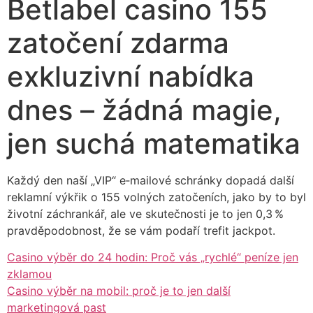
Betlabel casino 155
zatočení zdarma
exkluzivní nabídka
dnes – žádná magie,
jen suchá matematika
Každý den naší „VIP“ e‑mailové schránky dopadá další
reklamní výkřik o 155 volných zatočeních, jako by to byl
životní záchrankář, ale ve skutečnosti je to jen 0,3 %
pravděpodobnost, že se vám podaří trefit jackpot.
Casino výběr do 24 hodin: Proč vás „rychlé“ peníze jen
zklamou
Casino výběr na mobil: proč je to jen další
marketingová past