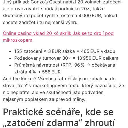
Jiný příklad: Gonzo’s Quest nabízí 20 volných zatočení,
ale provozovatelé přidají podmínku 20×, takže
skutečný rozpočet rychle roste na 4 000 EUR, pokud
chcete zadržet i tu nejmenší výhru.
Online casino vklad 20 kč skrill: Jak se to drolí pod
mikroskopem
155 zatočení × 3 EUR sázka = 465 EUR vkladu
Požadovaný turnover 30× = 13 950 EUR celkem
Průměrná návratnost (RTP) 96 % → očekávaná
ztráta 4 % ≈ 558 EUR
And the kicker? Všechna tato čísla jsou zabalena do
slova „free“ v marketingovém textu, který naznačuje, že
nic neplatíte, ale ve skutečnosti jste podvedeni
nejasným poplatkem za převod měny.
Praktické scénáře, kde se
„zatočení zdarma“ zhroutí