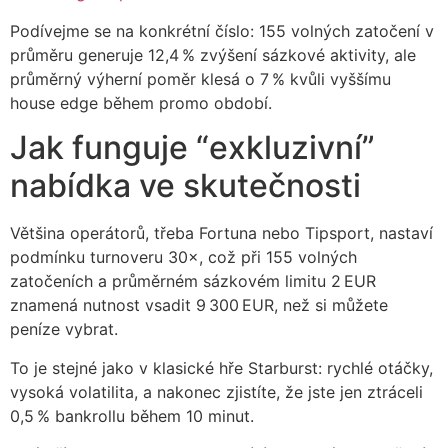
Podívejme se na konkrétní číslo: 155 volných zatočení v
průměru generuje 12,4 % zvýšení sázkové aktivity, ale
průměrný výherní poměr klesá o 7 % kvůli vyššímu
house edge během promo období.
Jak funguje “exkluzivní”
nabídka ve skutečnosti
Většina operátorů, třeba Fortuna nebo Tipsport, nastaví
podmínku turnoveru 30×, což při 155 volných
zatočeních a průměrném sázkovém limitu 2 EUR
znamená nutnost vsadit 9 300 EUR, než si můžete
peníze vybrat.
To je stejné jako v klasické hře Starburst: rychlé otáčky,
vysoká volatilita, a nakonec zjistíte, že jste jen ztráceli
0,5 % bankrollu během 10 minut.