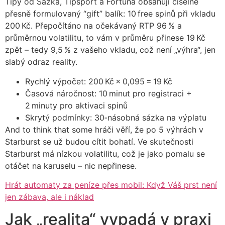
Tipy od Sázka, Tipsport a Fortuna obsahují číselně
přesně formulovaný “gift” balík: 10 free spinů při vkladu
200 Kč. Přepočítáno na očekávaný RTP 96 % a
průměrnou volatilitu, to vám v průměru přinese 19 Kč
zpět – tedy 9,5 % z vašeho vkladu, což není „výhra“, jen
slabý odraz reality.
Rychlý výpočet: 200 Kč × 0,095 = 19 Kč
Časová náročnost: 10 minut pro registraci +
2 minuty pro aktivaci spinů
Skrytý podmínky: 30‑násobná sázka na výplatu
And to think that some hráči věří, že po 5 výhrách v
Starburst se už budou cítit bohatí. Ve skutečnosti
Starburst má nízkou volatilitu, což je jako pomalu se
otáčet na karuselu – nic nepřinese.
Hrát automaty za peníze přes mobil: Když Váš prst není
jen zábava, ale i náklad
Jak „realita“ vypadá v praxi