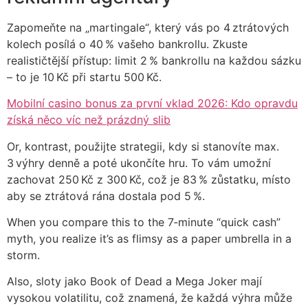
Zapomeňte na „martingale“, který vás po 4 ztrátových
kolech posílá o 40 % vašeho bankrollu. Zkuste
realističtější přístup: limit 2 % bankrollu na každou sázku
– to je 10 Kč při startu 500 Kč.
Mobilní casino bonus za první vklad 2026: Kdo opravdu
získá něco víc než prázdný slib
Or, kontrast, použijte strategii, kdy si stanovíte max.
3 výhry denně a poté ukončíte hru. To vám umožní
zachovat 250 Kč z 300 Kč, což je 83 % zůstatku, místo
aby se ztrátová rána dostala pod 5 %.
When you compare this to the 7‑minute “quick cash”
myth, you realize it’s as flimsy as a paper umbrella in a
storm.
Also, sloty jako Book of Dead a Mega Joker mají
vysokou volatilitu, což znamená, že každá výhra může