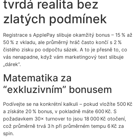
tvrdá realita bez
zlatých podmínek
Registrace s ApplePay slibuje okamžitý bonus – 15 % až
50 % z vkladu, ale průměrný hráč často končí s 2 %
čistého zisku po odpočtu sázek. A to je přesně to, co
vás nenapadne, když vám marketingový text slibuje
„dárek“.
Matematika za
“exkluzivním” bonusem
Podívejte se na konkrétní kalkuli – pokud vložíte 500 Kč
a získáte 20 % bonus, v pokladně máte 600 Kč. S
požadavkem 30× turnover to jsou 18 000 Kč otočení,
což průměrně trvá 3 h při průměrném tempu 6 Kč za
spin.