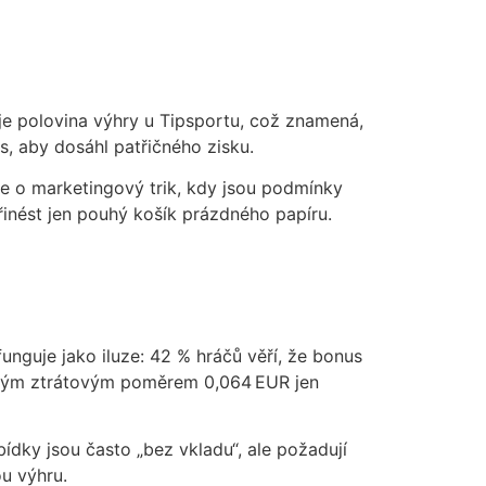
je polovina výhry u Tipsportu, což znamená,
 aby dosáhl patřičného zisku.
de o marketingový trik, kdy jsou podmínky
řinést jen pouhý košík prázdného papíru.
nguje jako iluze: 42 % hráčů věří, že bonus
měrným ztrátovým poměrem 0,064 EUR jen
ídky jsou často „bez vkladu“, ale požadují
u výhru.