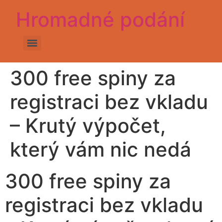
Hromadné podání
300 free spiny za
registraci bez vkladu
– Krutý výpočet,
který vám nic nedá
300 free spiny za
registraci bez vkladu