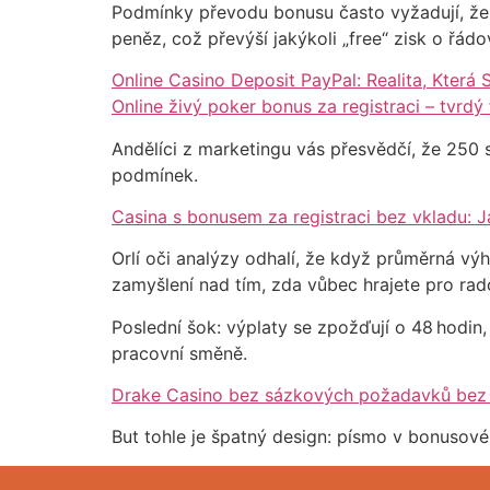
Podmínky převodu bonusu často vyžadují, že
peněz, což převýší jakýkoli „free“ zisk o řád
Online Casino Deposit PayPal: Realita, Která
Online živý poker bonus za registraci – tvrdý
Andělíci z marketingu vás přesvědčí, že 250 s
podmínek.
Casina s bonusem za registraci bez vkladu: Ja
Orlí oči analýzy odhalí, že když průměrná vý
zamyšlení nad tím, zda vůbec hrajete pro rad
Poslední šok: výplaty se zpožďují o 48 hodin
pracovní směně.
Drake Casino bez sázkových požadavků bez v
But tohle je špatný design: písmo v bonusovém