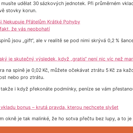
 musíte udělat 30 sázkových jednotek. Při průměrném vkl
ově stovky korun.
 Si Nekupuje Přátelům Krátké Pohyby
 fakt, že vás neobohatí
pinů jsou „gift“, ale v realitě se pod nimi skrývá 0,2 % šan
ký je skutečný výsledek, když „gratis“ není nic víc než ma
hra na spině je 0,02 Kč, můžete očekávat ztrátu 5 Kč za ka
ost nebo pro ztrátu.
, takže i když překonáte podmínky, peníze se vám přestanou
kladu bonus – krutá pravda, kterou nechcete slyšet
 okně je tak malinké, že ho sotva přečtu bez lupy, a to je