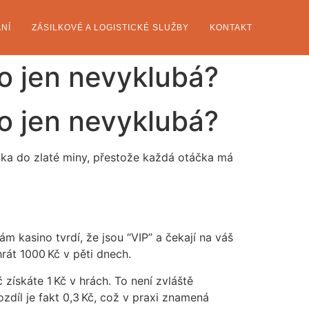
NÍ
ZÁSILKOVÉ A LOGISTICKÉ SLUŽBY
KONTAKT
ho jen nevyklubá?
ho jen nevyklubá?
enka do zlaté miny, přestože každá otáčka má
m kasino tvrdí, že jsou “VIP” a čekají na váš
rát 1000 Kč v pěti dnech.
získáte 1 Kč v hrách. To není zvláště
ozdíl je fakt 0,3 Kč, což v praxi znamená