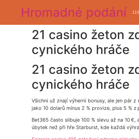
Hromadné podání
11
21 casino žeton z
cynického hráče
21 casino žeton z
cynického hráče
Všichni už znají výherní bonusy, ale jen pár z
jako 10 dolarů mínus 2 % provize, plus 5 % z p
Bet365 často slibuje 100 % slevu až na 10 €,
úbytek než při hře Starburst, kde každá výhra