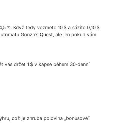
5 %. Když tedy vezmete 10 $ a sázíte 0,10 $
m automatu Gonzo’s Quest, ale jen pokud vám
t vás držet 1 $ v kapse během 30‑denní
výhru, což je zhruba polovina „bonusové“