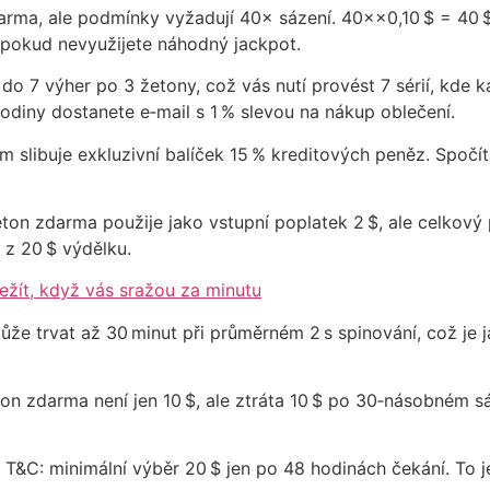
arma, ale podmínky vyžadují 40× sázení. 40××0,10 $ = 40 $
, pokud nevyužijete náhodný jackpot.
o do 7 výher po 3 žetony, což vás nutí provést 7 sérií, k
odiny dostanete e‑mail s 1 % slevou na nákup oblečení.
 slibuje exkluzivní balíček 15 % kreditových peněz. Spočítá
ton zdarma použije jako vstupní poplatek 2 $, ale celkový p
h z 20 $ výdělku.
řežít, když vás sražou za minutu
ůže trvat až 30 minut při průměrném 2 s spinování, což je 
 žeton zdarma není jen 10 $, ale ztráta 10 $ po 30‑násobné
v T&C: minimální výběr 20 $ jen po 48 hodinách čekání. To j