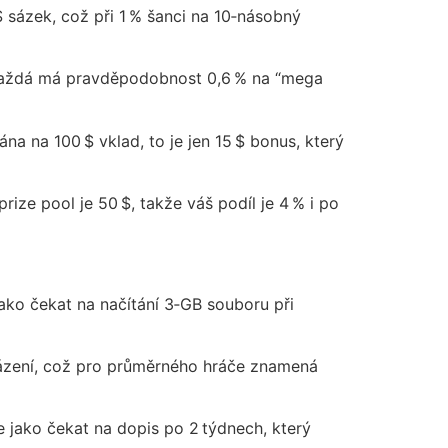
 sázek, což při 1 % šanci na 10‑násobný
de každá má pravděpodobnost 0,6 % na “mega
na na 100 $ vklad, to je jen 15 $ bonus, který
rize pool je 50 $, takže váš podíl je 4 % i po
jako čekat na načítání 3‑GB souboru při
m sázení, což pro průměrného hráče znamená
e jako čekat na dopis po 2 týdnech, který