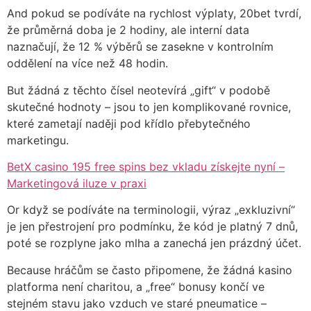
And pokud se podíváte na rychlost výplaty, 20bet tvrdí,
že průměrná doba je 2 hodiny, ale interní data
naznačují, že 12 % výběrů se zasekne v kontrolním
oddělení na více než 48 hodin.
But žádná z těchto čísel neotevírá „gift“ v podobě
skutečné hodnoty – jsou to jen komplikované rovnice,
které zametají naději pod křídlo přebytečného
marketingu.
BetX casino 195 free spins bez vkladu získejte nyní –
Marketingová iluze v praxi
Or když se podíváte na terminologii, výraz „exkluzivní“
je jen přestrojení pro podmínku, že kód je platný 7 dnů,
poté se rozplyne jako mlha a zanechá jen prázdný účet.
Because hráčům se často připomene, že žádná kasino
platforma není charitou, a „free“ bonusy končí ve
stejném stavu jako vzduch ve staré pneumatice –