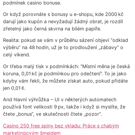
podmínek casino bonuse.
Or když porovnáte s bonusy u e-shopu, kde 2000 kč
darují jako kupón a nevyžadují žádný obrat, je rozdíl
zřetelný jako černá skvrna na bílém papíře.
Realita: pokud se vám v průběhu sázení objeví “odklad
výběru” na 48 hodin, už je to prodloužení „zábavy“ o
celý víkend.
Or třeba malý tisk v podmínkách: “Místní měna je česká
koruna, 0,01 kč je podmínkou pro odečtení”. To je jako
kdyby vám řekli, že můžete získat auto, pokud přidáte
jen 0,01 ¢.
And hlavní výhrůžka – UI v některých automatech
používá font velikosti 9 px, takže i když si myslíte, že
čtete „bonus“, ve skutečnosti čtete „pozor“.
Casino 250 free spiny bez vkladu: Práce s chabým
marketingovým šmejdem