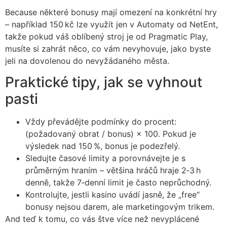
Because některé bonusy mají omezení na konkrétní hry
– například 150 kč lze využít jen v Automaty od NetEnt,
takže pokud váš oblíbený stroj je od Pragmatic Play,
musíte si zahrát něco, co vám nevyhovuje, jako byste
jeli na dovolenou do nevyžádaného města.
Praktické tipy, jak se vyhnout
pasti
Vždy převádějte podmínky do procent:
(požadovaný obrat / bonus) × 100. Pokud je
výsledek nad 150 %, bonus je podezřelý.
Sledujte časové limity a porovnávejte je s
průměrným hraním – většina hráčů hraje 2‑3 h
denně, takže 7‑denní limit je často neprůchodný.
Kontrolujte, jestli kasino uvádí jasně, že „free“
bonusy nejsou darem, ale marketingovým trikem.
And teď k tomu, co vás štve více než nevyplácené