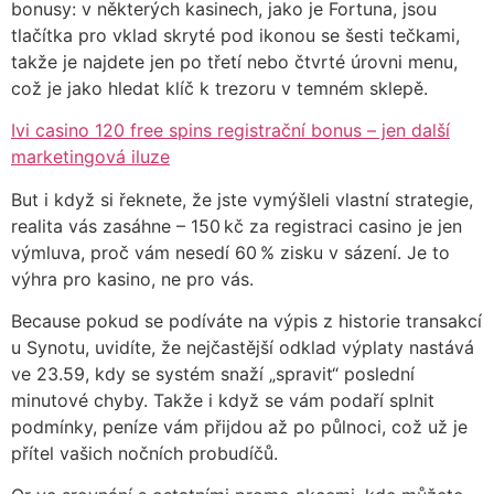
bonusy: v některých kasinech, jako je Fortuna, jsou
tlačítka pro vklad skryté pod ikonou se šesti tečkami,
takže je najdete jen po třetí nebo čtvrté úrovni menu,
což je jako hledat klíč k trezoru v temném sklepě.
Ivi casino 120 free spins registrační bonus – jen další
marketingová iluze
But i když si řeknete, že jste vymýšleli vlastní strategie,
realita vás zasáhne – 150 kč za registraci casino je jen
výmluva, proč vám nesedí 60 % zisku v sázení. Je to
výhra pro kasino, ne pro vás.
Because pokud se podíváte na výpis z historie transakcí
u Synotu, uvidíte, že nejčastější odklad výplaty nastává
ve 23.59, kdy se systém snaží „spravit“ poslední
minutové chyby. Takže i když se vám podaří splnit
podmínky, peníze vám přijdou až po půlnoci, což už je
přítel vašich nočních probudíčů.