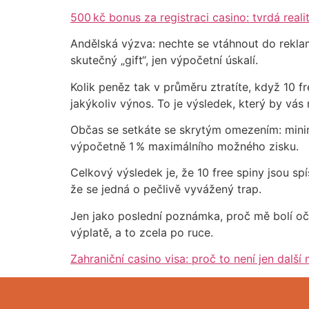
500 kč bonus za registraci casino: tvrdá real
Andělská výzva: nechte se vtáhnout do reklamy
skutečný „gift“, jen výpočetní úskalí.
Kolik peněz tak v průměru ztratíte, když 10 
jakýkoliv výnos. To je výsledek, který by vás
Občas se setkáte se skrytým omezením: minim
výpočetně 1 % maximálního možného zisku.
Celkový výsledek je, že 10 free spiny jsou s
že se jedná o pečlivě vyvážený trap.
Jen jako poslední poznámka, proč mě bolí oč
výplatě, a to zcela po ruce.
Zahraniční casino visa: proč to není jen dalš