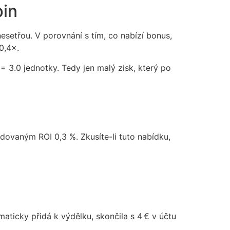
pin
esetřou. V porovnání s tím, co nabízí bonus,
0,4×.
3.0 jednotky. Tedy jen malý zisk, který po
adovaným ROI 0,3 %. Zkusíte-li tuto nabídku,
maticky přidá k výdělku, skončila s 4 € v účtu