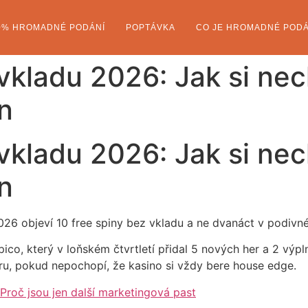
0% HROMADNÉ PODÁNÍ
POPTÁVKA
CO JE HROMADNÉ PODÁ
 vkladu 2026: Jak si ne
n
 vkladu 2026: Jak si ne
n
2026 objeví 10 free spiny bez vkladu a ne dvanáct v podiv
ipico, který v loňském čtvrtletí přidal 5 nových her a 2 v
ýhru, pokud nepochopí, že kasino si vždy bere house edge.
Proč jsou jen další marketingová past