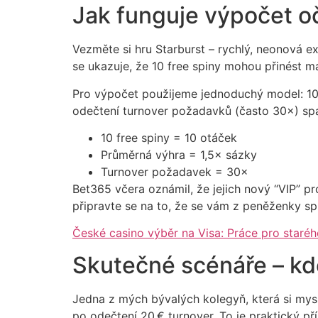
Jak funguje výpočet o
Vezměte si hru Starburst – rychlý, neonová ex
se ukazuje, že 10 free spiny mohou přinést ma
Pro výpočet použijeme jednoduchý model: 10 
odečtení turnover požadavků (často 30×) sp
10 free spiny = 10 otáček
Průměrná výhra = 1,5× sázky
Turnover požadavek = 30×
Bet365 včera oznámil, že jejich nový “VIP” p
připravte se na to, že se vám z peněženky sp
České casino výběr na Visa: Práce pro staré
Skutečné scénáře – kd
Jedna z mých bývalých kolegyň, která si mysle
po odečtení 20 € turnover. To je praktický př