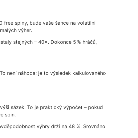
0 free spiny, bude vaše šance na volatilní
 malých výher.
ůstaly stejných – 40×. Dokonce 5 % hráčů,
? To není náhoda; je to výsledek kalkulovaného
 výši sázek. To je praktický výpočet – pokud
e spin.
pravděpodobnost výhry drží na 48 %. Srovnáno