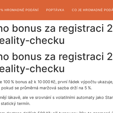
0% HROMADNÉ PODÁNÍ
POPTÁVKA
CO JE HROMADNÉ PODÁ
no bonus za registraci 2
eality‑checku
no bonus za registraci 2
eality‑checku
e 100 % bonus až k 10 000 Kč, první řádek výpočtu ukazuje,
č, pokud se průměrná maržová sazba drží na 5 %.
ějí lákavě, ale ve srovnání s volatilními automaty jako Sta
 statický termín.