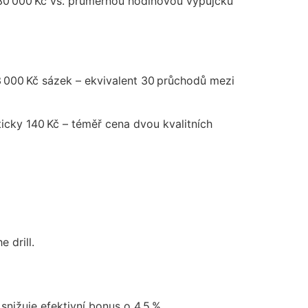
 30 000 Kč vs. průměrnou hodinovou výpůjčku
3 000 Kč sázek – ekvivalent 30 průchodů mezi
ticky 140 Kč – téměř cena dvou kvalitních
e drill.
snižuje efektivní bonus o 4,5 %.