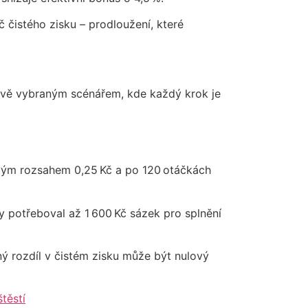
 čistého zisku – prodloužení, které
člivě vybraným scénářem, kde každý krok je
kovým rozsahem 0,25 Kč a po 120 otáčkách
y potřeboval až 1 600 Kč sázek pro splnění
ný rozdíl v čistém zisku může být nulový
těstí