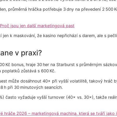
den, průměrná hráčka potřebuje 3 dny na převedení 2 500 Kč
Proč jsou jen další marketingová past
uží jen k maskování, že kasino nepřichází s darem, ale s pe
tane v praxi?
1 200 Kč bonus, hraje 30 her na Starburst s průměrným sáz
a poplatků zůstává s 600 Kč.
uest může dosáhnout 40× při vyšší volatilitě, takový hráč b
8 h při 30 minutových seancích.
%) často vyžaduje vyšší turnover (40× vs. 30×), takže reál
 hráče 2026 – marketingová machina, která se tváří jako š