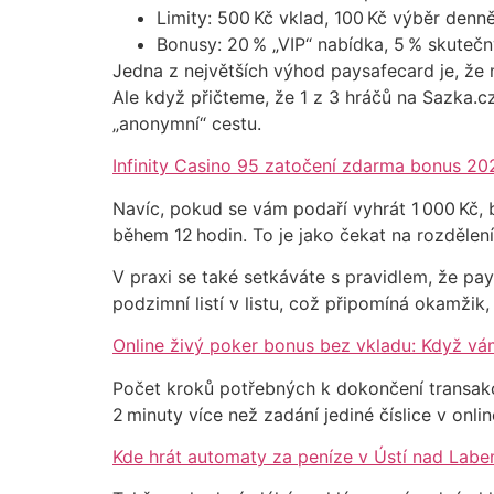
Limity: 500 Kč vklad, 100 Kč výběr denn
Bonusy: 20 % „VIP“ nabídka, 5 % skuteč
Jedna z největších výhod paysafecard je, že 
Ale když přičteme, že 1 z 3 hráčů na Sazka.cz
„anonymní“ cestu.
Infinity Casino 95 zatočení zdarma bonus 202
Navíc, pokud se vám podaří vyhrát 1 000 Kč,
během 12 hodin. To je jako čekat na rozděle
V praxi se také setkáváte s pravidlem, že pay
podzimní listí v listu, což připomíná okamžik,
Online živý poker bonus bez vkladu: Když vám 
Počet kroků potřebných k dokončení transakce
2 minuty více než zadání jediné číslice v onl
Kde hrát automaty za peníze v Ústí nad Labe