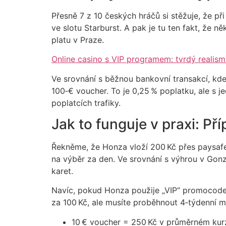
Přesně 7 z 10 českých hráčů si stěžuje, že př
ve slotu Starburst. A pak je tu ten fakt, že 
platu v Praze.
Online casino s VIP programem: tvrdý realism
Ve srovnání s běžnou bankovní transakcí, kde
100‑€ voucher. To je 0,25 % poplatku, ale s 
poplatcích trafiky.
Jak to funguje v praxi: Př
Řekněme, že Honza vloží 200 Kč přes paysafeca
na výběr za den. Ve srovnání s výhrou v Gon
karet.
Navíc, pokud Honza použije „VIP“ promocode, 
za 100 Kč, ale musíte proběhnout 4‑týdenní 
10 € voucher = 250 Kč v průměrném kur