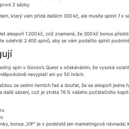
první 2 sázky.
, který vám přidá dalších 300 kč, ale musíte splnit 7 x sá
let alespoň 1 200 kč, což znamená, že 300 kč bonus předst
íte odehrát 2 400 spinů, aby se vám podařilo splnit podmín
ují
 jediný spin v Gonzo’s Quest s očekáváním, že vysoká volati
vděpodobně nevyplatí ani po 50 hrách.
 každou ze sedmi herních řad a doufat, že se alespoň jedna 
další sázení, což je ztráta 76 % vašeho počátečního kapit
ru
ru
nky, bonus „VIP“ je v podstatě jen marketingová návnada; k