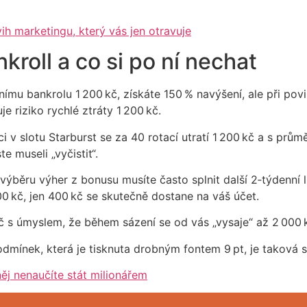
h marketingu, který vás jen otravuje
roll a co si po ní nechat
mu bankrolu 1 200 kč, získáte 150 % navýšení, ale při pov
e riziko rychlé ztráty 1 200 kč.
ci v slotu Starburst se za 40 rotací utratí 1 200 kč a s prů
e museli „vyčistit“.
výběru výher z bonusu musíte často splnit další 2‑týdenní 
00 kč, jen 400 kč se skutečně dostane na váš účet.
 s úmyslem, že během sázení se od vás „vysaje“ až 2 000 kč
dmínek, která je tisknuta drobným fontem 9 pt, je taková sr
ěj nenaučíte stát milionářem