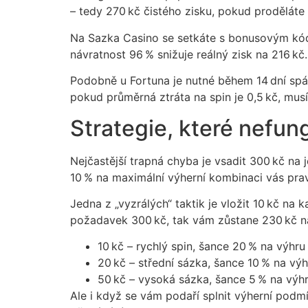
– tedy 270 kč čistého zisku, pokud proděláte 
Na Sazka Casino se setkáte s bonusovým kódem
návratnost 96 % snižuje reálný zisk na 216 kč.
Podobně u Fortuna je nutné během 14 dní spá
pokud průměrná ztráta na spin je 0,5 kč, mus
Strategie, které nefung
Nejčastější trapná chyba je vsadit 300 kč na
10 % na maximální výherní kombinaci vás pra
Jedna z „vyzrálých“ taktik je vložit 10 kč na
požadavek 300 kč, tak vám zůstane 230 kč na 
10 kč – rychlý spin, šance 20 % na výhru
20 kč – střední sázka, šance 10 % na výh
50 kč – vysoká sázka, šance 5 % na výh
Ale i když se vám podaří splnit výherní podmí