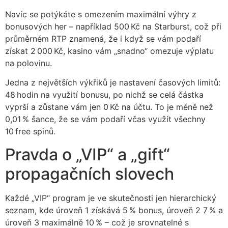
Navíc se potýkáte s omezením maximální výhry z
bonusových her – například 500 Kč na Starburst, což při
průměrném RTP znamená, že i když se vám podaří
získat 2 000 Kč, kasino vám „snadno“ omezuje výplatu
na polovinu.
Jedna z největších výkřiků je nastavení časových limitů:
48 hodin na využití bonusu, po nichž se celá částka
vyprší a zůstane vám jen 0 Kč na účtu. To je méně než
0,01 % šance, že se vám podaří včas využít všechny
10 free spinů.
Pravda o „VIP“ a „gift“
propagačních slovech
Každé „VIP“ program je ve skutečnosti jen hierarchický
seznam, kde úroveň 1 získává 5 % bonus, úroveň 2 7 % a
úroveň 3 maximálně 10 % – což je srovnatelné s