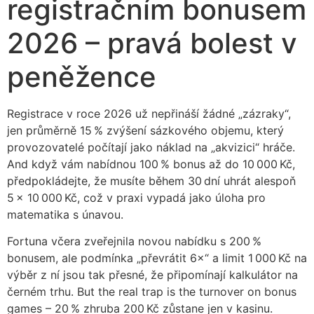
registračním bonusem
2026 – pravá bolest v
peněžence
Registrace v roce 2026 už nepřináší žádné „zázraky“,
jen průměrně 15 % zvýšení sázkového objemu, který
provozovatelé počítají jako náklad na „akvizici“ hráče.
And když vám nabídnou 100 % bonus až do 10 000 Kč,
předpokládejte, že musíte během 30 dní uhrát alespoň
5 × 10 000 Kč, což v praxi vypadá jako úloha pro
matematika s únavou.
Fortuna včera zveřejnila novou nabídku s 200 %
bonusem, ale podmínka „převrátit 6×“ a limit 1 000 Kč na
výběr z ní jsou tak přesné, že připomínají kalkulátor na
černém trhu. But the real trap is the turnover on bonus
games – 20 % zhruba 200 Kč zůstane jen v kasinu.